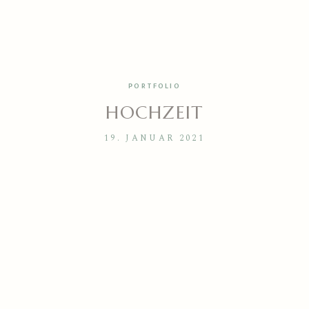
PORTFOLIO
STARTSEITE
HOCHZEIT
PORTFOLIO
19. JANUAR 2021
ÜBER UNS
KONTAKT